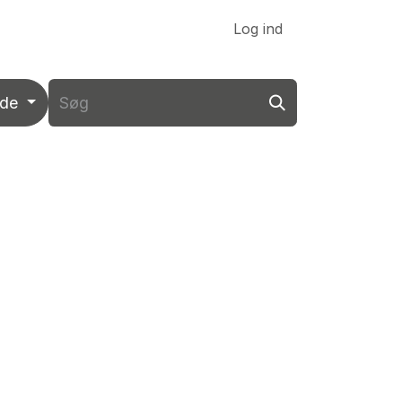
Link til VK DATA ApS
Log ind
nde