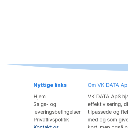
Nyttige links
Om VK DATA Ap
Hjem
VK DATA ApS hjæ
Salgs- og
effektivisering, d
leveringsbetingelser
tilpassede og flek
Privatlivspolitik
med og som giver
Kontakt os
kort, men også på