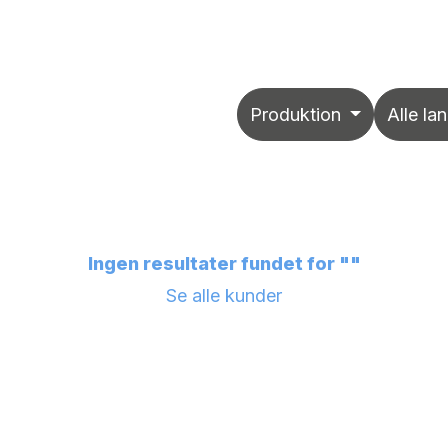
Sikkerhed
Arrangementer
Job
Online support
Produktion
Alle la
Ingen resultater fundet for "
"
Se alle kunder