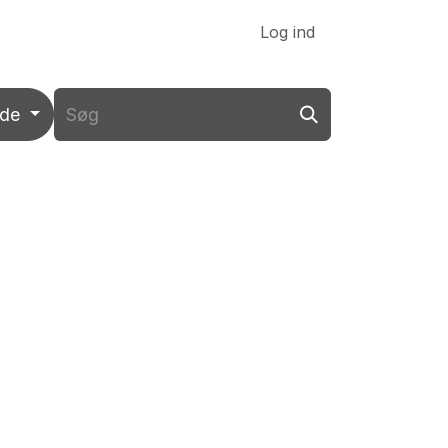
Link til VK DATA ApS
Log ind
nde