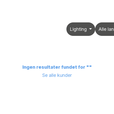
Sikkerhed
Arrangementer
Job
Online support
Lighting
Alle la
Ingen resultater fundet for "
"
Se alle kunder