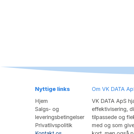
Nyttige links
Om VK DATA Ap
Hjem
VK DATA ApS hjæ
Salgs- og
effektivisering, d
leveringsbetingelser
tilpassede og flek
Privatlivspolitik
med og som giver
Kontakt os
kort, men også på