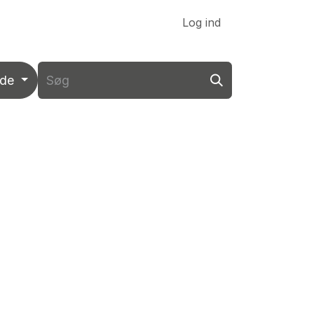
Link til VK DATA ApS
Log ind
nde