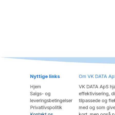
Nyttige links
Om VK DATA Ap
Hjem
VK DATA ApS hjæ
Salgs- og
effektivisering, d
leveringsbetingelser
tilpassede og flek
Privatlivspolitik
med og som giver
Kontakt os
kort, men også på