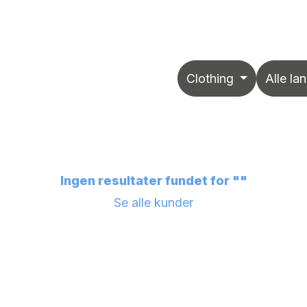
Sikkerhed
Arrangementer
Job
Online support
Clothing
Alle la
Ingen resultater fundet for "
"
Se alle kunder